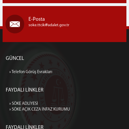
E-Posta
soke.ttcik
adalet.gov.tr
GÜNCEL
» Telefon Görüş Evrakları
FAYDALI LİNKLER
» SÖKE ADLİYESİ
» SÖKE AÇIK CEZA İNFAZ KURUMU
FAYDALI LİNKLER